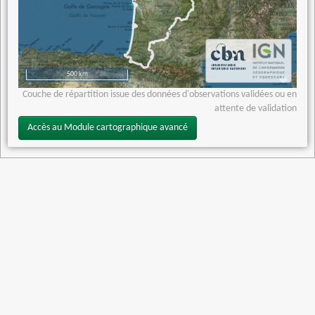
500 km
Couche de répartition issue des données d'observations validées ou en
attente de validation
Accès au Module cartographique avancé