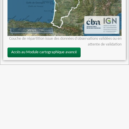
500 km
Couche de répartition issue des données d'observations validées ou en
attente de validation
Accès au Module cartographique avancé