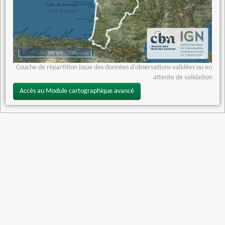
500 km
Couche de répartition issue des données d'observations validées ou en
attente de validation
Accès au Module cartographique avancé