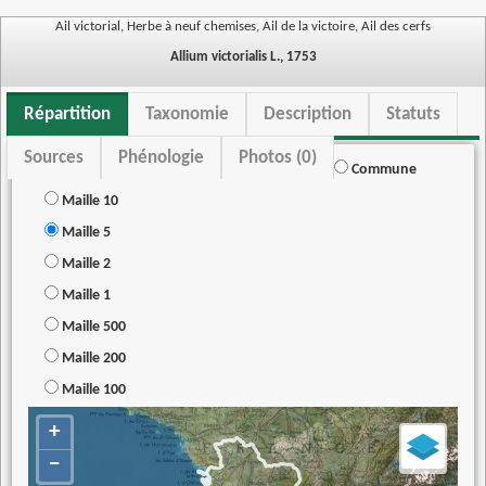
Ail victorial, Herbe à neuf chemises, Ail de la victoire, Ail des cerfs
Allium victorialis L., 1753
Répartition
Taxonomie
Description
Statuts
Sources
Phénologie
Photos (0)
Commune
Maille 10
Maille 5
Maille 2
Maille 1
Maille 500
Maille 200
Maille 100
+
−