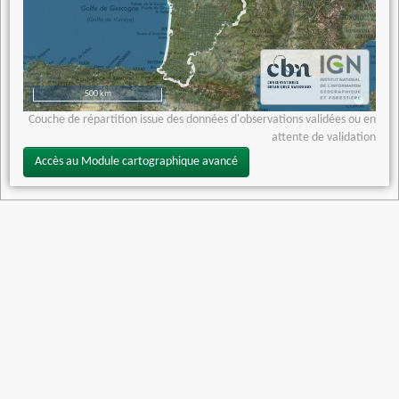
500 km
Couche de répartition issue des données d'observations validées ou en
attente de validation
Accès au Module cartographique avancé