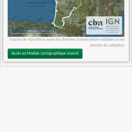
500 km
Couche de répartition issue des données d'observations validées ou en
attente de validation
Accès au Module cartographique avancé