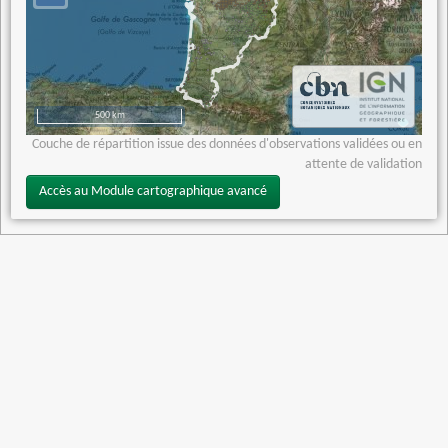
500 km
Couche de répartition issue des données d'observations validées ou en
attente de validation
Accès au Module cartographique avancé