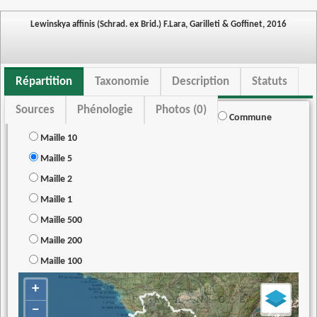
Lewinskya affinis (Schrad. ex Brid.) F.Lara, Garilleti & Goffinet, 2016
Répartition
Taxonomie
Description
Statuts
Sources
Phénologie
Photos (0)
Commune
Maille 10
Maille 5
Maille 2
Maille 1
Maille 500
Maille 200
Maille 100
+
−