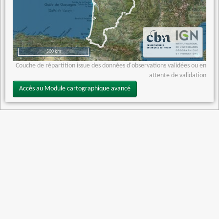
500 km
Couche de répartition issue des données d'observations validées ou en
attente de validation
Accès au Module cartographique avancé