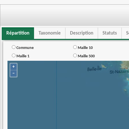
Répartition
Taxonomie
Description
Statuts
S
Commune
Maille 10
Maille 1
Maille 500
+
−