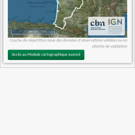
500 km
Couche de répartition issue des données d'observations validées ou en
attente de validation
Accès au Module cartographique avancé