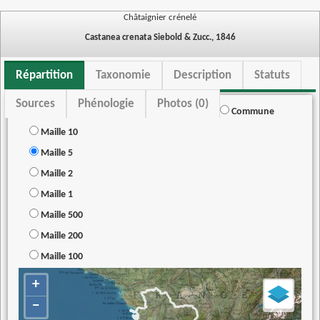
Châtaignier crénelé
Castanea crenata Siebold & Zucc., 1846
Répartition
Taxonomie
Description
Statuts
Sources
Phénologie
Photos (0)
Commune
Maille 10
Maille 5
Maille 2
Maille 1
Maille 500
Maille 200
Maille 100
+
−