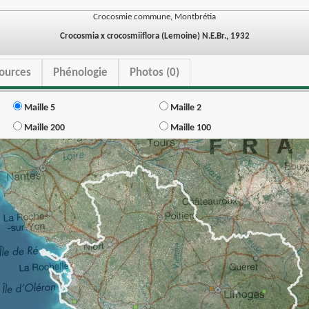
Crocosmie commune, Montbrétia
Crocosmia x crocosmiiflora (Lemoine) N.E.Br., 1932
ources
Phénologie
Photos (0)
Maille 5
Maille 2
Maille 200
Maille 100