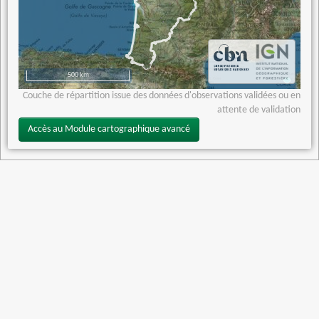
500 km
Couche de répartition issue des données d'observations validées ou en
attente de validation
Accès au Module cartographique avancé