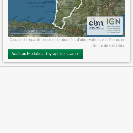
500 km
Couche de répartition issue des données d'observations validées ou en
attente de validation
Accès au Module cartographique avancé