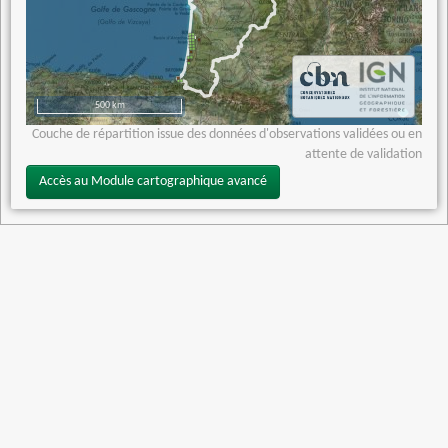
500 km
Couche de répartition issue des données d'observations validées ou en
attente de validation
Accès au Module cartographique avancé