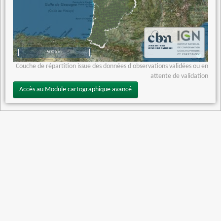
500 km
Couche de répartition issue des données d'observations validées ou en
attente de validation
Accès au Module cartographique avancé