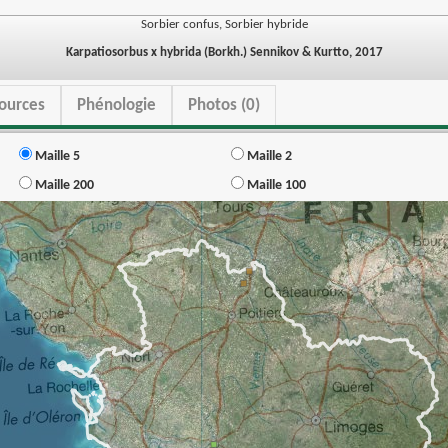
Sorbier confus, Sorbier hybride
Karpatiosorbus x hybrida (Borkh.) Sennikov & Kurtto, 2017
ources
Phénologie
Photos (0)
Maille 5
Maille 2
Maille 200
Maille 100