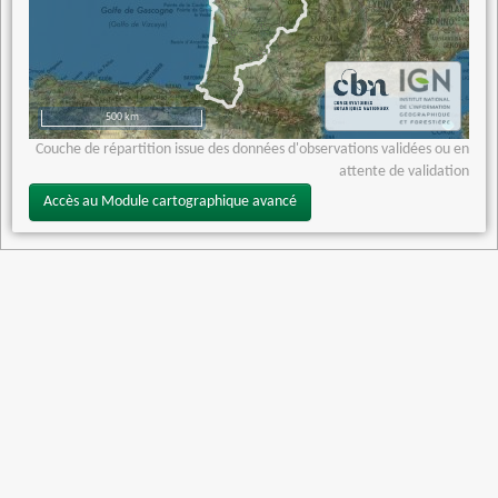
500 km
Couche de répartition issue des données d'observations validées ou en
attente de validation
Accès au Module cartographique avancé