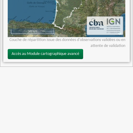
500 km
Couche de répartition issue des données d'observations validées ou en
attente de validation
Accès au Module cartographique avancé