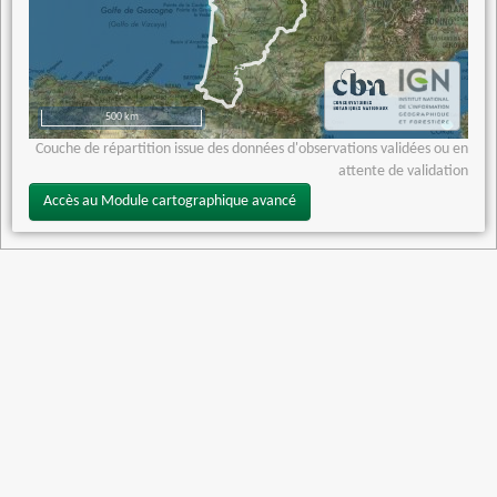
500 km
Couche de répartition issue des données d'observations validées ou en
attente de validation
Accès au Module cartographique avancé