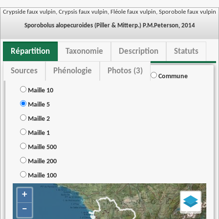
Crypside faux vulpin, Crypsis faux vulpin, Fléole faux vulpin, Sporobole faux vulpin
Sporobolus alopecuroides (Piller & Mitterp.) P.M.Peterson, 2014
Répartition
Taxonomie
Description
Statuts
Sources
Phénologie
Photos (3)
Commune
Maille 10
Maille 5
Maille 2
Maille 1
Maille 500
Maille 200
Maille 100
+
−