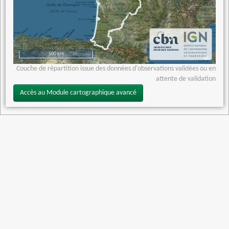
500 km
Couche de répartition issue des données d'observations validées ou en
attente de validation
Accès au Module cartographique avancé