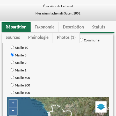
Épervière de Lachenal
Hieracium lachenalii Suter, 1802
Répartition
Taxonomie
Description
Statuts
Sources
Phénologie
Photos (1)
Commune
Maille 10
Maille 5
Maille 2
Maille 1
Maille 500
Maille 200
Maille 100
+
−