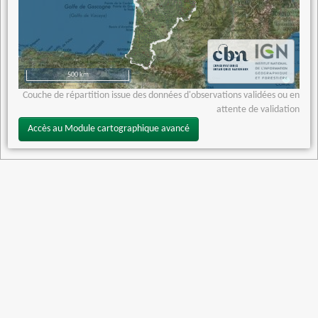
500 km
Couche de répartition issue des données d'observations validées ou en
attente de validation
Accès au Module cartographique avancé