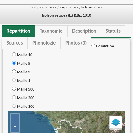
Isolépide sétacée, Scirpe sétacé, Isolépis sétacé
Isolepis setacea (L.) R.Br., 1810
Répartition
Taxonomie
Description
Statuts
Sources
Phénologie
Photos (0)
Commune
Maille 10
Maille 5
Maille 2
Maille 1
Maille 500
Maille 200
Maille 100
+
−