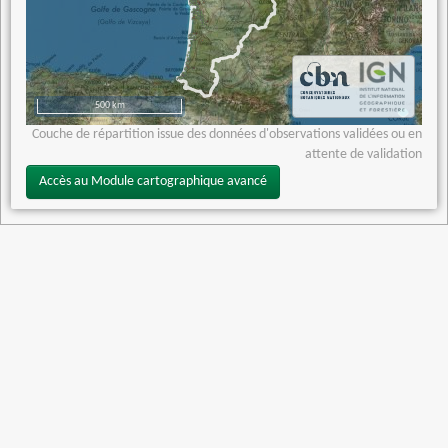
500 km
Couche de répartition issue des données d'observations validées ou en
attente de validation
Accès au Module cartographique avancé