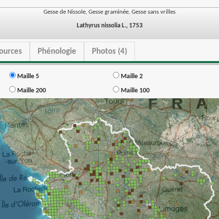
Gesse de Nissole, Gesse graminée, Gesse sans vrilles
Lathyrus nissolia L., 1753
ources
Phénologie
Photos (4)
Maille 5
Maille 2
Maille 200
Maille 100