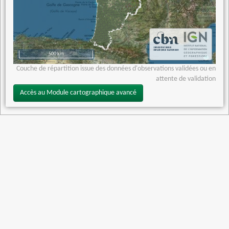
500 km
Couche de répartition issue des données d'observations validées ou en
attente de validation
Accès au Module cartographique avancé