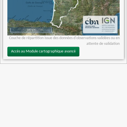
500 km
Couche de répartition issue des données d'observations validées ou en
attente de validation
Accès au Module cartographique avancé