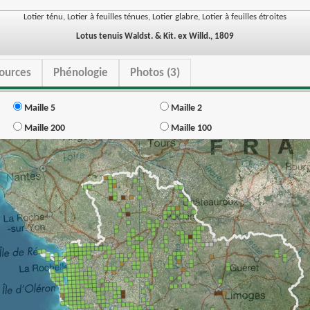
Lotier ténu, Lotier à feuilles ténues, Lotier glabre, Lotier à feuilles étroites
Lotus tenuis Waldst. & Kit. ex Willd., 1809
ources
Phénologie
Photos (3)
Maille 5
Maille 2
Maille 200
Maille 100