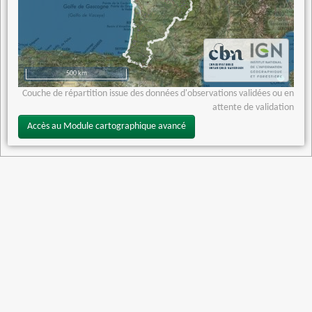
500 km
Couche de répartition issue des données d'observations validées ou en
attente de validation
Accès au Module cartographique avancé