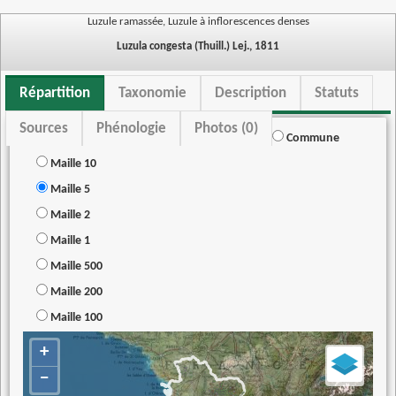
Luzule ramassée, Luzule à inflorescences denses
Luzula congesta (Thuill.) Lej., 1811
Répartition
Taxonomie
Description
Statuts
Sources
Phénologie
Photos (0)
Commune
Maille 10
Maille 5
Maille 2
Maille 1
Maille 500
Maille 200
Maille 100
+
−