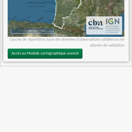
500 km
Couche de répartition issue des données d'observations validées ou en
attente de validation
Accès au Module cartographique avancé