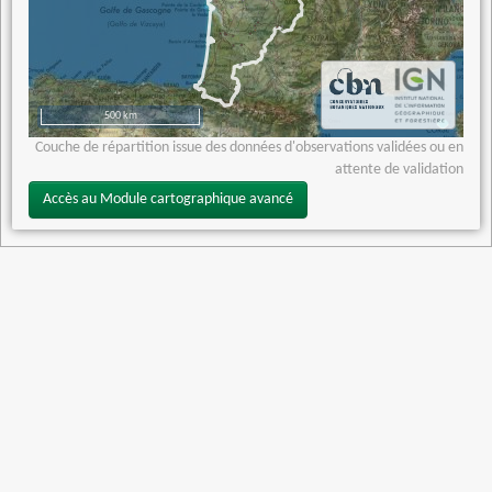
500 km
Couche de répartition issue des données d'observations validées ou en
attente de validation
Accès au Module cartographique avancé