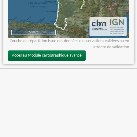
500 km
Couche de répartition issue des données d'observations validées ou en
attente de validation
Accès au Module cartographique avancé