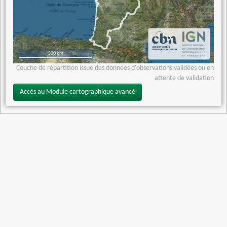
500 km
Couche de répartition issue des données d'observations validées ou en
attente de validation
Accès au Module cartographique avancé