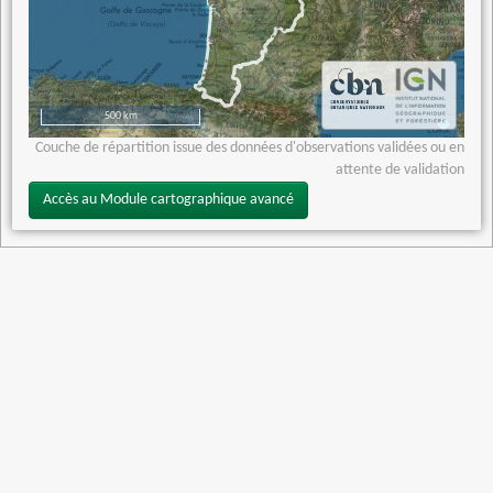
500 km
Couche de répartition issue des données d'observations validées ou en
attente de validation
Accès au Module cartographique avancé