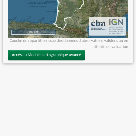
500 km
Couche de répartition issue des données d'observations validées ou en
attente de validation
Accès au Module cartographique avancé