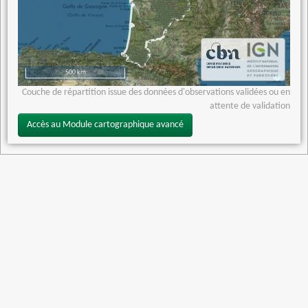
500 km
Couche de répartition issue des données d'observations validées ou en
attente de validation
Accès au Module cartographique avancé