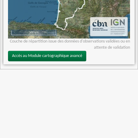
500 km
Couche de répartition issue des données d'observations validées ou en
attente de validation
Accès au Module cartographique avancé