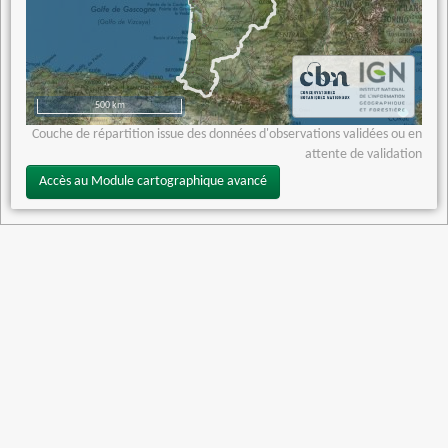
500 km
Couche de répartition issue des données d'observations validées ou en
attente de validation
Accès au Module cartographique avancé