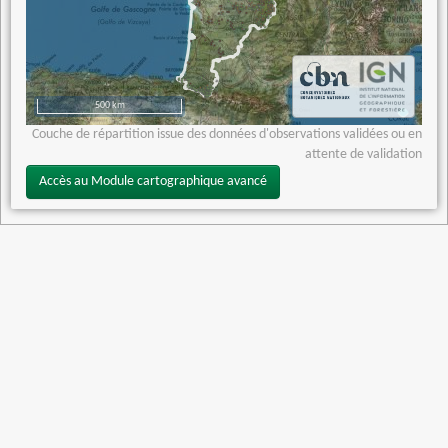
500 km
Couche de répartition issue des données d'observations validées ou en
attente de validation
Accès au Module cartographique avancé