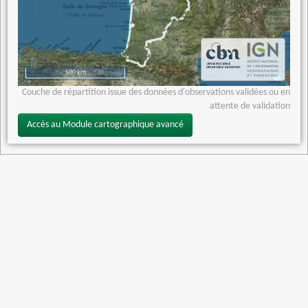
500 km
Couche de répartition issue des données d'observations validées ou en
attente de validation
Accès au Module cartographique avancé