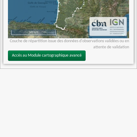
500 km
Couche de répartition issue des données d'observations validées ou en
attente de validation
Accès au Module cartographique avancé