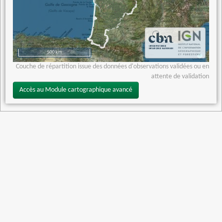
500 km
Couche de répartition issue des données d'observations validées ou en
attente de validation
Accès au Module cartographique avancé