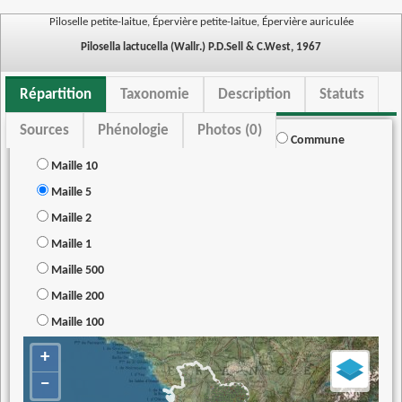
Piloselle petite-laitue, Épervière petite-laitue, Épervière auriculée
Pilosella lactucella (Wallr.) P.D.Sell & C.West, 1967
Répartition
Taxonomie
Description
Statuts
Sources
Phénologie
Photos (0)
Commune
Maille 10
Maille 5
Maille 2
Maille 1
Maille 500
Maille 200
Maille 100
+
−