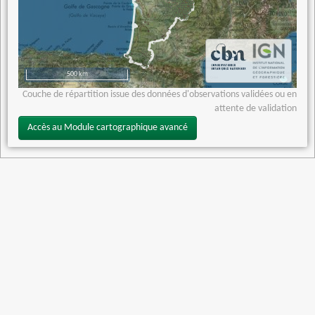
500 km
Couche de répartition issue des données d'observations validées ou en
attente de validation
Accès au Module cartographique avancé