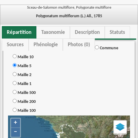
Sceau-de-Salomon multiflore, Polygonate multiflore
Polygonatum multiflorum (L.) All., 1785
Répartition
Taxonomie
Description
Statuts
Sources
Phénologie
Photos (0)
Commune
Maille 10
Maille 5
Maille 2
Maille 1
Maille 500
Maille 200
Maille 100
+
−