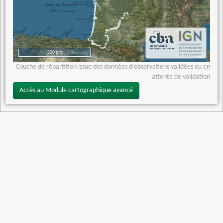
500 km
Couche de répartition issue des données d'observations validées ou en
attente de validation
Accès au Module cartographique avancé