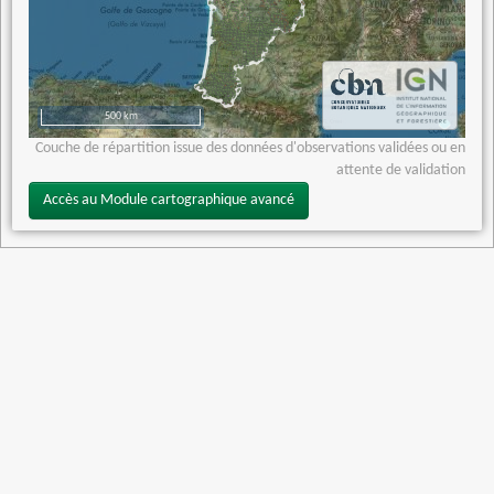
500 km
Couche de répartition issue des données d'observations validées ou en
attente de validation
Accès au Module cartographique avancé