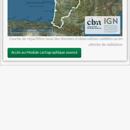
500 km
Couche de répartition issue des données d'observations validées ou en
attente de validation
Accès au Module cartographique avancé