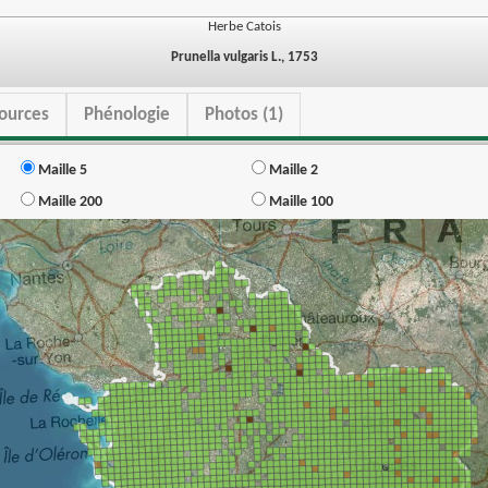
Herbe Catois
Prunella vulgaris L., 1753
ources
Phénologie
Photos (1)
Maille 5
Maille 2
Maille 200
Maille 100