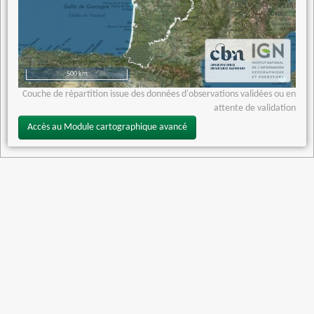
500 km
Couche de répartition issue des données d'observations validées ou en
attente de validation
Accès au Module cartographique avancé