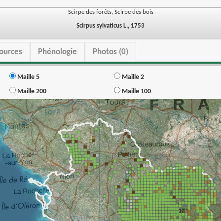
Scirpe des forêts, Scirpe des bois
Scirpus sylvaticus L., 1753
ources
Phénologie
Photos (0)
Maille 5
Maille 2
Maille 200
Maille 100