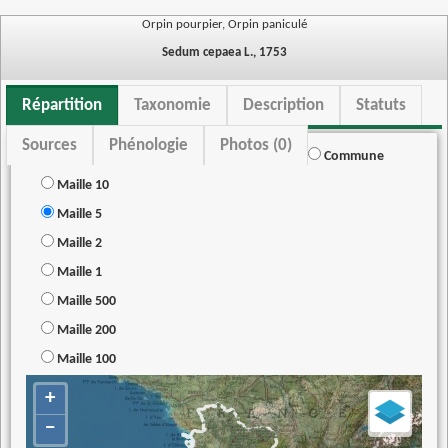
Orpin pourpier, Orpin paniculé
Sedum cepaea L., 1753
Répartition
Taxonomie
Description
Statuts
Sources
Phénologie
Photos (0)
Commune
Maille 10
Maille 5
Maille 2
Maille 1
Maille 500
Maille 200
Maille 100
+
−