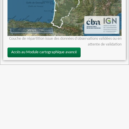
500 km
Couche de répartition issue des données d'observations validées ou en
attente de validation
Accès au Module cartographique avancé