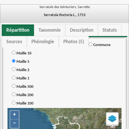
Serratule des teinturiers, Sarrette
Serratula tinctoria L., 1753
Répartition
Taxonomie
Description
Statuts
Sources
Phénologie
Photos (5)
Commune
Maille 10
Maille 5
Maille 2
Maille 1
Maille 500
Maille 200
Maille 100
+
−