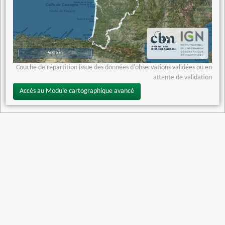
500 km
Couche de répartition issue des données d'observations validées ou en
attente de validation
Accès au Module cartographique avancé