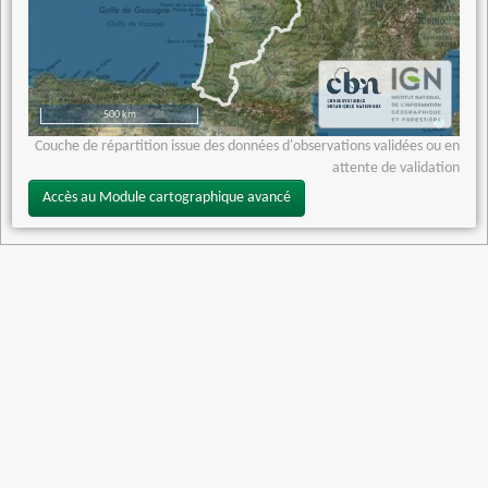
500 km
Couche de répartition issue des données d'observations validées ou en
attente de validation
Accès au Module cartographique avancé