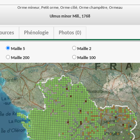
Orme mineur, Petit orme, Orme cilié, Orme champêtre, Ormeau
Ulmus minor Mill., 1768
ources
Phénologie
Photos (0)
Maille 5
Maille 2
Maille 200
Maille 100